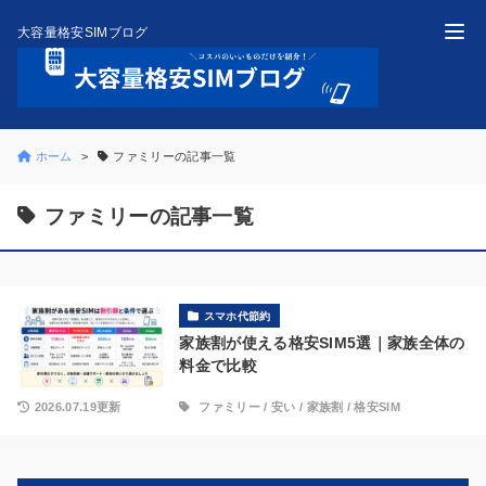
大容量格安SIMブログ
ホーム
ファミリーの記事一覧
ファミリーの記事一覧
スマホ代節約
家族割が使える格安SIM5選｜家族全体の
料金で比較
2026.07.19更新
ファミリー
/
安い
/
家族割
/
格安SIM