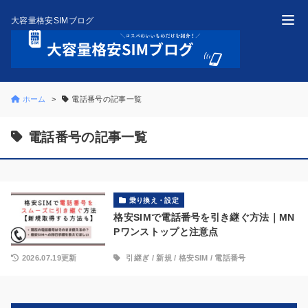
大容量格安SIMブログ
ホーム
電話番号の記事一覧
電話番号の記事一覧
乗り換え・設定
格安SIMで電話番号を引き継ぐ方法｜MN
Pワンストップと注意点
2026.07.19更新
引継ぎ
/
新規
/
格安SIM
/
電話番号