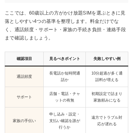
ここでは、60歳以上の方がかけ放題SIMを選ぶときに見
落としやすい4つの基準を整理します。料金だけでな
く、通話頻度・サポート・家族の手続き負担・連絡手段
まで確認しましょう。
確認項目
見るべきポイント
失敗しやすい例
長電話か短時間通
10分超過が多く通
通話頻度
話か
話料が増える
店舗・電話・チャ
初期設定で詰まり
サポート
ットの有無
家族頼みになる
申し込み・設定・
遠方でトラブル対
家族の手伝い
支払い確認を誰が
応が遅れる
行うか