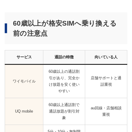
60歳以上が格安SIMへ乗り換える
前の注意点
サービス
通話の特徴
向いている人
60歳以上の通話割
引があり、完全か
店舗サポートと通
ワイモバイル
け放題を安く使い
話重視
やすい
60歳以上通話割で
au回線・店舗相談
UQ mobile
通話放題が割引対
重視
象
5分・10分・無制限