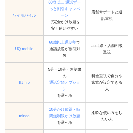
60歳以上 通話ずー
っと割引キャンペ
店舗サポートと通
ワイモバイル
ーン
話重視
で完全かけ放題を
安く使いやすい
60歳以上通話割
で
au回線・店舗相談
UQ mobile
通話放題が割引対
重視
象
5分・10分・無制限
の
料金重視で自分や
IIJmio
通話定額オプショ
家族が設定できる
ン
人
を選べる
10分かけ放題・時
柔軟な使い方をし
mineo
間無制限かけ放題
たい人
を選べる