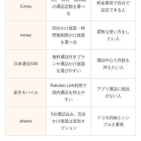
料金重視で自分で
IIJmio
の通話定額を選べ
設定できる人
る
10分かけ放題・時
柔軟な使い方をし
mineo
間無制限かけ放題
たい人
を選べる
無料通話付きプラ
通話中心で月額を
日本通信SIM
ンや通話かけ放題
抑えたい人
を選びやすい
Rakuten Link利用で
アプリ通話に抵抗
楽天モバイル
国内通話を抑えや
がない人
すい
5分通話込み。完全
ドコモ回線とシン
ahamo
かけ放題は追加オ
プルさ重視
プション