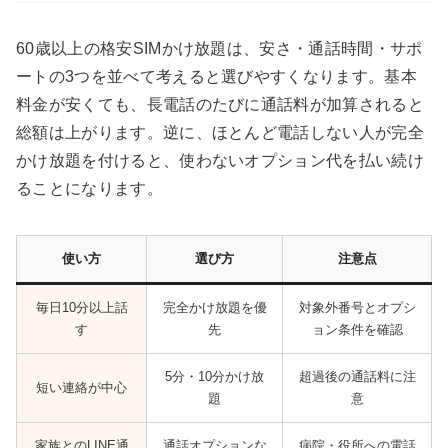
60歳以上の格安SIMかけ放題は、安さ・通話時間・サポ
ートの3つを並べて考えると選びやすくなります。基本
料金が安くても、長電話のたびに通話料が加算されると
総額は上がります。逆に、ほとんど電話しない人が完全
かけ放題を付けると、使わないオプション代を払い続け
ることになります。
使い方
選び方
注意点
毎日10分以上話
完全かけ放題を優
対象外番号とオプシ
す
先
ョン条件を確認
5分・10分かけ放
超過後の通話料に注
短い連絡が中心
題
意
家族とのLINE通
通話オプションな
病院・役所への電話