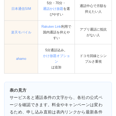
5分・70分・
通話中心で月額を
日本通信SIM
通話かけ放題
を選
抑えたい人
びやすい
Rakuten Link
利用で
アプリ通話に抵抗
楽天モバイル
国内通話を抑えや
がない人
すい
5分通話込み。
かけ放題オプショ
ドコモ回線とシン
ahamo
ン
プルさ重視
は追加
表の見方
サービス名と通話条件の文字から、各社の公式ペ
ージを確認できます。料金やキャンペーンは変わ
るため、申し込み直前は表内リンクから最新条件