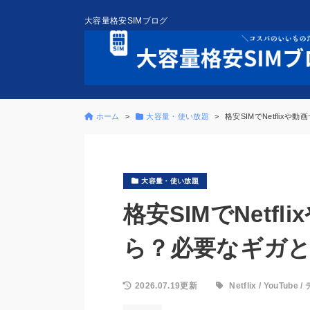
大容量格安SIMブログ
ホーム
大容量・使い放題
格安SIMでNetfli
大容量・使い放題
格安SIMでNetf
ら？必要なギガ
2026.07.19更新
Netflix
/
YouTube
/