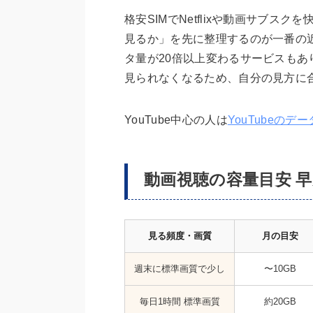
格安SIMでNetflixや動画サブ
見るか」を先に整理するのが一番の
タ量が20倍以上変わるサービスも
見られなくなるため、自分の見方に
YouTube中心の人は
YouTubeのデ
動画視聴の容量目安 
見る頻度・画質
月の目安
週末に標準画質で少し
〜10GB
毎日1時間 標準画質
約20GB