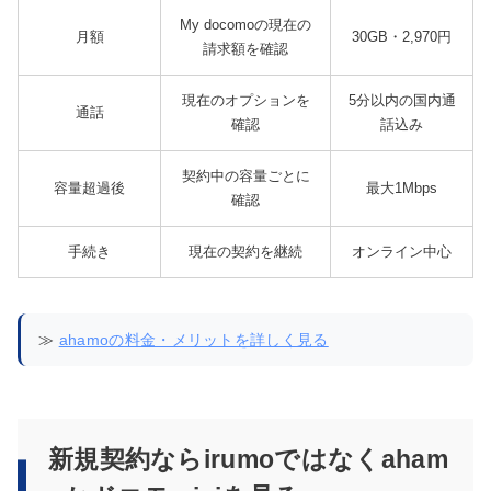
My docomoの現在の
月額
30GB・2,970円
請求額を確認
現在のオプションを
5分以内の国内通
通話
確認
話込み
契約中の容量ごとに
容量超過後
最大1Mbps
確認
手続き
現在の契約を継続
オンライン中心
≫
ahamoの料金・メリットを詳しく見る
新規契約ならirumoではなくaham