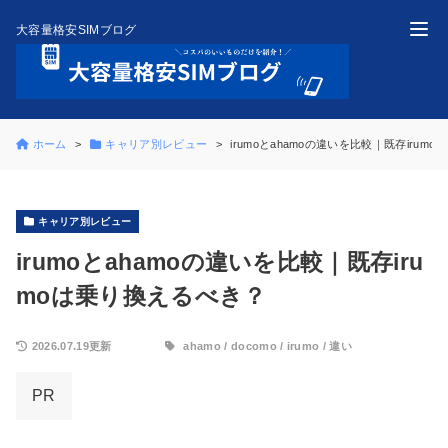
大容量格安SIMブログ
ホーム
キャリア別レビュー
irumoとahamoの違いを比較｜既存irum
キャリア別レビュー
irumoとahamoの違いを比較｜既存iru
moは乗り換えるべき？
2026.07.19更新
ahamo
/
docomo
/
irumo
/
違い
PR