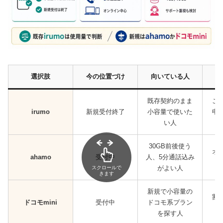
選択肢
今の位置づけ
向いている人
既存契約のまま
こ
irumo
新規受付終了
小容量で使いた
申
い人
30GB前後使う
オ
ahamo
受付中
人、5分通話込み
がよい人
スクロールで
きます
新規で小容量の
割
ドコモmini
受付中
ドコモ系プラン
を探す人