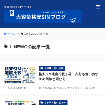
大容量格安SIMブログ
ホーム
LINEMOの記事一覧
LINEMOの記事一覧
大容量・使い放題
格安SIM速度比較｜昼・夕方も速いおす
すめ回線と選び方
2026.07.19更新
ahamo
/
LINEMO
/
サブブランド
/
格安SIM
キャリア別レビュー