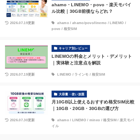
ahamo・LINEMO・povo・楽天モバイ
ル比較｜30GB前後ならどれ？
2026.07.19更新
ahamo
/
ahamo/povo/linemo
/
LINEMO
/
povo
/
格安SIM
キャリア別レビュー
LINEMOの料金とメリット・デメリット
｜実体験と注意点を解説
2026.07.19更新
LINEMO
/
ラインモ
/
格安SIM
大容量・使い放題
月10GB以上使えるおすすめ格安SIM比較
｜10GB・20GB・30GBの選び方
2026.07.30更新
ahamo
/
LINEMO
/
mineo
/
格安SIM
/
楽天モバ
イル