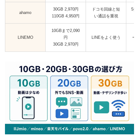
30GB 2,970円
ドコモ回線と短
5分
ahamo
110GB 4,950円
い通話を重視
10GBまで2,090
L
LINEMO
円
LINEをよく使う
ー。
30GB 2,970円