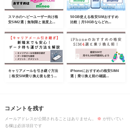
スマホのヘビーユーザー向け格
50GB使える格安SIMおすすめ
安SIM2選｜無制限と速度上...
比較｜月50GBならどれ...
キャリアメールを引き継ぐ方法
iPhoneにおすすめの格安SIM4
｜格安SIM乗り換え後も使う...
選｜乗り換え前の確認...
コメントを残す
メールアドレスが公開されることはありません。
※
が付いてい
る欄は必須項目です