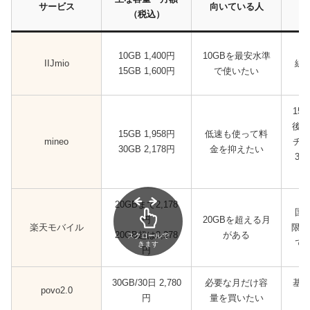
サービス
向いている人
（税込）
ド
10GB 1,400円
10GBを最安水準
IIJmio
線
15GB 1,600円
で使いたい
15
後に
15GB 1,958円
低速も使って料
mineo
チO
30GB 2,178円
金を抑えたい
3M
ト
20GBまで2,178
国
円
20GBを超える月
楽天モバイル
限。R
20GB超は3,278
がある
スクロールで
で
きます
円
30GB/30日 2,780
必要な月だけ容
基本
povo2.0
円
量を買いたい