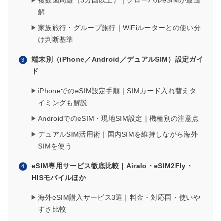
複数国周遊（3カ国以上）｜グローバルeSIMが最適
解
家族旅行・グループ旅行｜WiFiルーターとの使い分
け判断基準
端末別（iPhone／Android／デュアルSIM）設定ガイ
ド
iPhoneでのeSIM設定手順｜SIMカード入れ替えタ
イミングも解説
AndroidでのeSIM・現地SIM設定｜機種別の注意点
デュアルSIM活用術｜国内SIMを維持しながら海外
SIMを使う
eSIM専用サービス徹底比較｜Airalo・eSIM2Fly・
HISモバイルほか
海外eSIM購入サービス3選｜料金・対応国・使いや
すさ比較