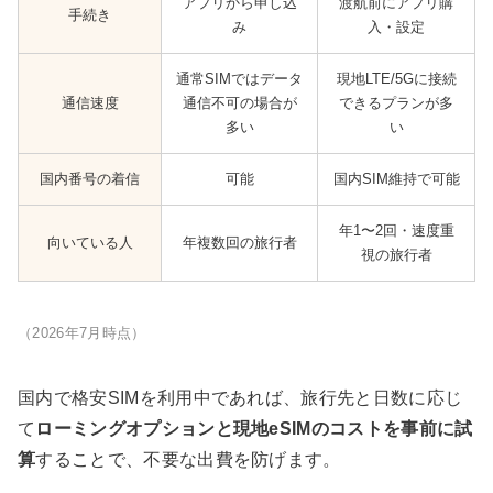
アプリから申し込
渡航前にアプリ購
手続き
み
入・設定
通常SIMではデータ
現地LTE/5Gに接続
通信速度
通信不可の場合が
できるプランが多
多い
い
国内番号の着信
可能
国内SIM維持で可能
年1〜2回・速度重
向いている人
年複数回の旅行者
視の旅行者
（2026年7月時点）
国内で格安SIMを利用中であれば、旅行先と日数に応じ
て
ローミングオプションと現地eSIMのコストを事前に試
算
することで、不要な出費を防げます。