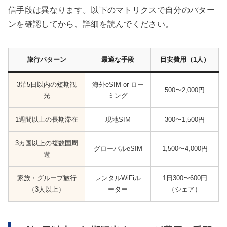
信手段は異なります。以下のマトリクスで自分のパター
ンを確認してから、詳細を読んでください。
旅行パターン
最適な手段
目安費用（1人）
3泊5日以内の短期観
海外eSIM or ロー
500〜2,000円
光
ミング
1週間以上の長期滞在
現地SIM
300〜1,500円
3カ国以上の複数国周
グローバルeSIM
1,500〜4,000円
遊
家族・グループ旅行
レンタルWiFiル
1日300〜600円
（3人以上）
ーター
（シェア）