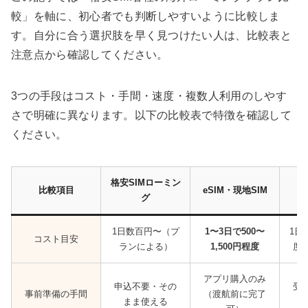
較」を軸に、初心者でも判断しやすいように比較しま
す。自分に合う選択肢を早く見つけたい人は、比較表と
注意点から確認してください。
3つの手段はコスト・手間・速度・複数人利用のしやす
さで明確に異なります。以下の比較表で特徴を確認して
ください。
格安SIMローミン
比較項目
eSIM・現地SIM
W
グ
1日数百円〜（プ
1〜3日で500〜
1日
コスト目安
ランによる）
1,500円程度
度
アプリ購入のみ
申込不要・その
受
事前準備の手間
（渡航前に完了
まま使える