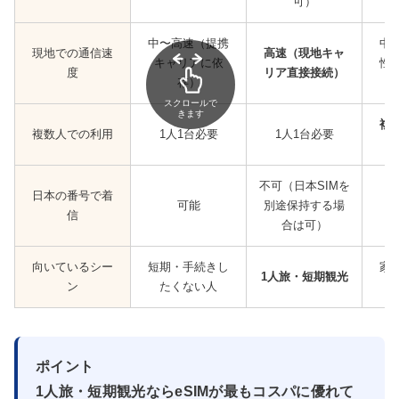
可）
中〜高速（提携
中
現地での通信速
高速（現地キャ
キャリアに依
性
度
リア直接接続）
存）
スクロールで
きます
複
複数人での利用
1人1台必要
1人1台必要
不可（日本SIMを
日本の番号で着
可能
別途保持する場
信
合は可）
向いているシー
短期・手続きし
家
1人旅・短期観光
ン
たくない人
ポイント
1人旅・短期観光ならeSIMが最もコスパに優れて