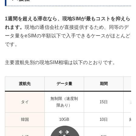
1週間を超える滞在なら、現地SIMが最もコストを抑えら
れます。
現地の通信会社が直接提供するため、同等のデ
ータ量をeSIMの半額以下で入手できるケースがほとんど
です。
主要渡航先別の現地SIM相場は以下のとおりです。
渡航先
データ量
期間
無制限（速度制
タイ
15日
約
限あり）
韓国
10GB
10日
約8