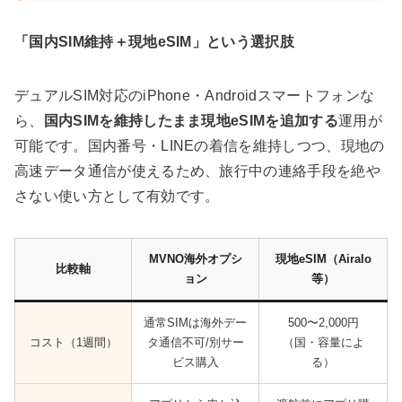
「国内SIM維持＋現地eSIM」という選択肢
デュアルSIM対応のiPhone・Androidスマートフォンな
ら、
国内SIMを維持したまま現地eSIMを追加する
運用が
可能です。国内番号・LINEの着信を維持しつつ、現地の
高速データ通信が使えるため、旅行中の連絡手段を絶や
さない使い方として有効です。
MVNO海外オプシ
現地eSIM（Airalo
比較軸
ョン
等）
通常SIMは海外デー
500〜2,000円
コスト（1週間）
タ通信不可/別サー
（国・容量によ
ビス購入
る）