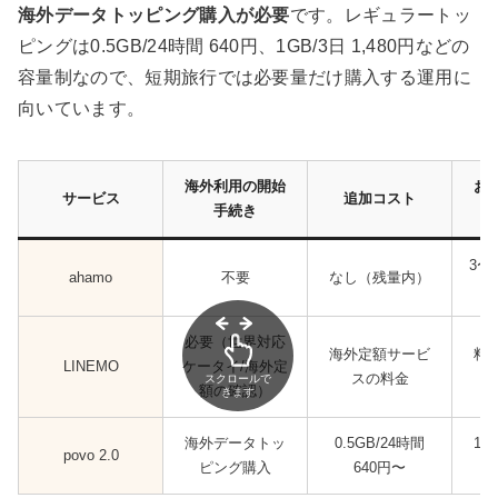
海外データトッピング購入が必要
です。レギュラートッ
ピングは0.5GB/24時間 640円、1GB/3日 1,480円などの
容量制なので、短期旅行では必要量だけ購入する運用に
向いています。
海外利用の開始
お
サービス
追加コスト
手続き
3〜
ahamo
不要
なし（残量内）
必要（世界対応
海外定額サービ
料
LINEMO
ケータイ/海外定
スの料金
スクロールで
額の確認）
きます
海外データトッ
0.5GB/24時間
1
povo 2.0
ピング購入
640円〜
だ