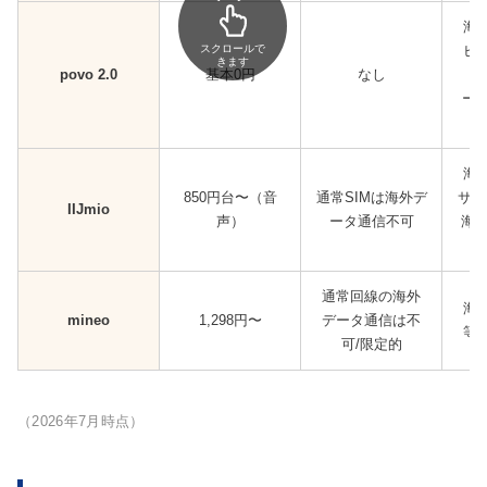
海
スクロールで
ピ
きます
povo 2.0
基本0円
なし
（
ー0
海
850円台〜（音
通常SIMは海外デ
サー
IIJmio
声）
ータ通信不可
海外
通常回線の海外
海外
mineo
1,298円〜
データ通信は不
等
可/限定的
（2026年7月時点）