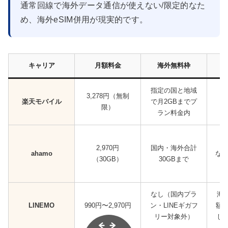
通常回線で海外データ通信が使えない/限定的なた
め、海外eSIM併用が現実的です。
キャリア
月額料金
海外無料枠
指定の国と地域
3,278円（無制
楽天モバイル
で月2GBまでプ
1
限）
ラン料金内
2,970円
国内・海外合計
ahamo
なし
（30GB）
30GBまで
なし（国内プラ
海
LINEMO
990円〜2,970円
ン・LINEギガフ
額/
リー対象外）
し