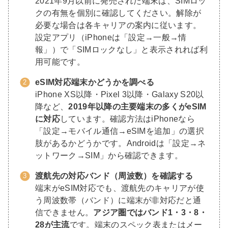
2021年9月以前に発売された端末は、SIMロッ
クの有無を個別に確認してください。解除が
必要な場合は各キャリアの案内に従います。
設定アプリ（iPhoneは「設定→一般→情
報」）で「SIMロックなし」と表示されれば利
用可能です。
eSIM対応端末かどうかを調べる
iPhone XS以降・Pixel 3以降・Galaxy S20以
降など、
2019年以降の主要端末の多くがeSIM
に対応
しています。確認方法はiPhoneなら
「設定→モバイル通信→eSIMを追加」の選択
肢があるかどうかです。Androidは「設定→ネ
ットワーク→SIM」から確認できます。
渡航先の対応バンド（周波数）を確認する
端末がeSIM対応でも、渡航先のキャリアが使
う周波数帯（バンド）に端末が非対応だと通
信できません。
アジア圏ではバンド1・3・8・
28が主流
です。端末のスペック表またはメー