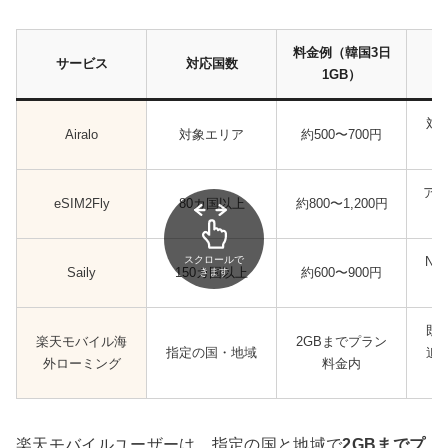
料金例（韓国3日
サービス
対応国数
1GB）
対
Airalo
対象エリア
約500〜700円
アジ
eSIM2Fly
80カ国以上
約800〜1,200円
スクロールで
No
Saily
150カ国以上
約600〜900円
きます
既
楽天モバイル海
2GBまでプラン
指定の国・地域
追
外ローミング
料金内
で
楽天モバイルユーザーは、指定の国と地域で
2GBまでプ