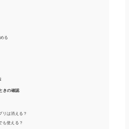
決める
法
いときの確認
アプリは消える？
でも使える？