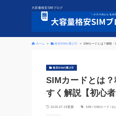
大容量格安SIMブログ
ホーム
格安SIMの選び方
SIMカードとは？種類
格安SIMの選び方
SIMカードとは
すく解説【初心者
2026.07.19更新
SIM
/
SIMカード
/
わ